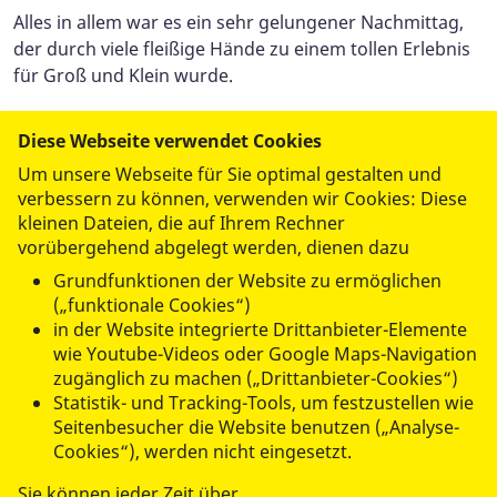
Alles in allem war es ein sehr gelungener Nachmittag,
der durch viele fleißige Hände zu einem tollen Erlebnis
für Groß und Klein wurde.
Diese Webseite verwendet Cookies
Um unsere Webseite für Sie optimal gestalten und
verbessern zu können, verwenden wir Cookies: Diese
kleinen Dateien, die auf Ihrem Rechner
vorübergehend abgelegt werden, dienen dazu
datenschutzkonform mit
Shariff
Grundfunktionen der Website zu ermöglichen
(„funktionale Cookies“)
in der Website integrierte Drittanbieter-Elemente
wie Youtube-Videos oder Google Maps-Navigation
zugänglich zu machen („Drittanbieter-Cookies“)
Statistik- und Tracking-Tools, um festzustellen wie
Seitenbesucher die Website benutzen („Analyse-
UNSERE DIENSTLEISTUNGEN
Cookies“), werden nicht eingesetzt.
Sie können jeder Zeit über