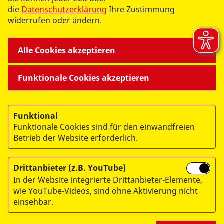
KARRIERE UND ENGAGEMENT
die
Datenschutzerklärung
Ihre Zustimmung
widerrufen oder ändern.
WIR ÜBER UNS - SERVICE
Alle Cookies akzeptieren
Funktionale Cookies akzeptieren
© 2026 ASB Königstein/Pirna e. V.
Funktional
Impressum
Funktionale Cookies sind für den einwandfreien
Betrieb der Website erforderlich.
Datenschutz
Erklärung zur Barrierefreiheit
Drittanbieter (z.B. YouTube)
Presse
In der Website integrierte Drittanbieter-Elemente,
wie YouTube-Videos, sind ohne Aktivierung nicht
ASB Intranet
einsehbar.
Mitarbeiterportal