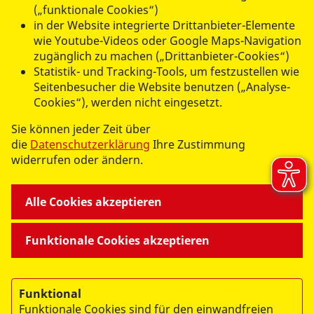
(„funktionale Cookies“)
in der Website integrierte Drittanbieter-Elemente
wie Youtube-Videos oder Google Maps-Navigation
zugänglich zu machen („Drittanbieter-Cookies“)
Statistik- und Tracking-Tools, um festzustellen wie
Seitenbesucher die Website benutzen („Analyse-
UNSERE DIENSTLEISTUNGEN
Cookies“), werden nicht eingesetzt.
Sie können jeder Zeit über
KARRIERE UND ENGAGEMENT
die
Datenschutzerklärung
Ihre Zustimmung
widerrufen oder ändern.
WIR ÜBER UNS - SERVICE
Alle Cookies akzeptieren
Funktionale Cookies akzeptieren
© 2026 ASB Königstein/Pirna e. V.
Funktional
Impressum
Funktionale Cookies sind für den einwandfreien