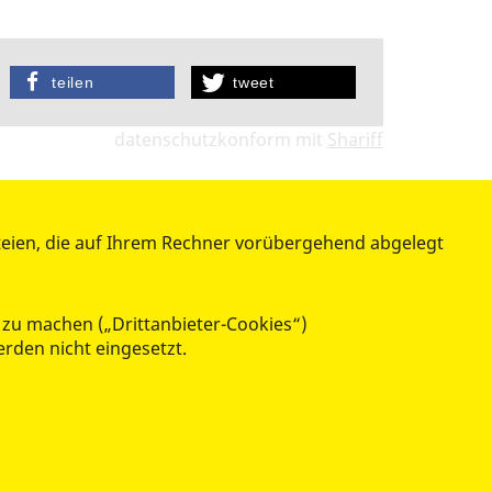
teilen
tweet
datenschutzkonform mit
Shariff
teien, die auf Ihrem Rechner vorübergehend abgelegt
WIR ÜBER UNS - SERVICE
Vorstand und Kontrollkommission
Ansprechpartner/Geschäftsstelle
 zu machen („Drittanbieter-Cookies“)
Der ASB Königstein/Pirna
erden nicht eingesetzt.
Leitbild und Satzung
Auslandspartnerschaft
Beschwerden und Feedback
Download - Bereich