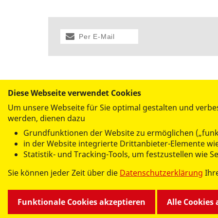
Per E-Mail
versenden
Diese Webseite verwendet Cookies
Um unsere Webseite für Sie optimal gestalten und verbe
UNSERE DIENSTLEISTUNGEN
werden, dienen dazu
Altenhilfe, Pflege & Betreuung
Grundfunktionen der Website zu ermöglichen („funk
Essen auf Rädern / Mahlzeitendienst
in der Website integrierte Drittanbieter-Elemente 
Fahrdienst
Statistik- und Tracking-Tools, um festzustellen wie 
Kindertagesbetreuung - Krippe und Kindergarten
Sie können jeder Zeit über die
Datenschutzerklärung
Ihr
Kindertagesbetreuung - Hort
Kindertagesbetreuung - Ganztagsbetreuung an Fö
Hilfen zur Erziehung/Wohngruppen
Funktionale Cookies akzeptieren
Alle Cookies
Frauen- und Kinderschutzhaus