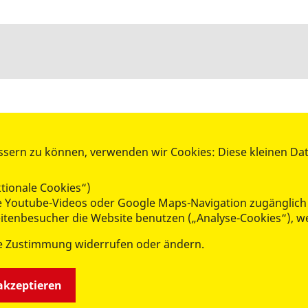
ssern zu können, verwenden wir Cookies: Diese kleinen Da
KARRIERE UND ENGAGEMENT
Stellenmarkt
tionale Cookies“)
FSJ - Freiwilliges Soziales Jahr
wie Youtube-Videos oder Google Maps-Navigation zugänglich
BFD - Bundesfreiwilligendienst
Seitenbesucher die Website benutzen („Analyse-Cookies“), w
Mitgliedschaft im Verein
e Zustimmung widerrufen oder ändern.
Spenden und Förderung
rderschulen
Freiwillig aktiv - Ehrenamt
 akzeptieren