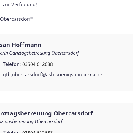
n zur Verfügung!
 Obercarsdorf“
san Hoffmann
terin Ganztagsbetreuung Obercarsdorf
Telefon:
03504 612688
gtb.obercarsdorf@asb-koenigstein-pirna.de
nztagsbetreuung Obercarsdorf
ztagsbetreuung Obercarsdorf
Telefon:
03504 612688