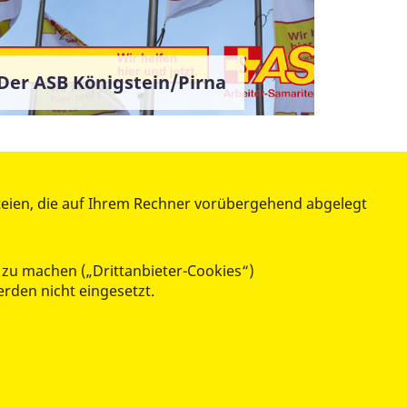
Der ASB Königstein/Pirna
teien, die auf Ihrem Rechner vorübergehend abgelegt
WIR ÜBER UNS - SERVICE
Vorstand und Kontrollkommission
Ansprechpartner/Geschäftsstelle
 zu machen („Drittanbieter-Cookies“)
Der ASB Königstein/Pirna
erden nicht eingesetzt.
Leitbild und Satzung
Auslandspartnerschaft
Beschwerden und Feedback
Download - Bereich