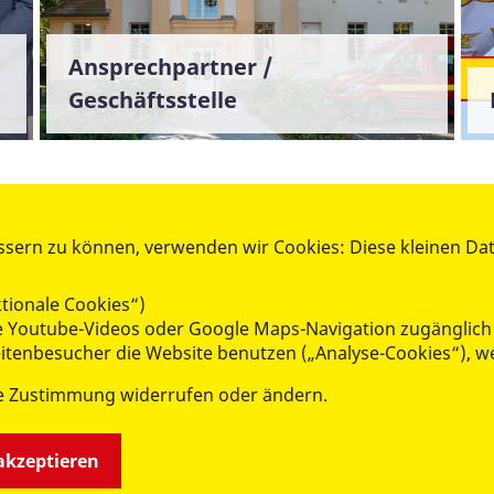
Ansprechpartner /
Geschäftsstelle
ssern zu können, verwenden wir Cookies: Diese kleinen Da
KARRIERE UND ENGAGEMENT
Stellenmarkt
tionale Cookies“)
FSJ - Freiwilliges Soziales Jahr
wie Youtube-Videos oder Google Maps-Navigation zugänglich
BFD - Bundesfreiwilligendienst
Seitenbesucher die Website benutzen („Analyse-Cookies“), w
Mitgliedschaft im Verein
e Zustimmung widerrufen oder ändern.
Spenden und Förderung
rderschulen
Freiwillig aktiv - Ehrenamt
 akzeptieren