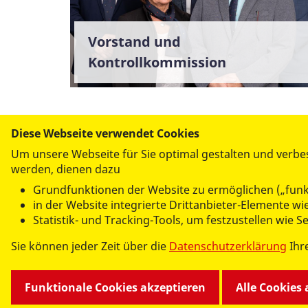
Vorstand und
Kontrollkommission
Diese Webseite verwendet Cookies
Um unsere Webseite für Sie optimal gestalten und verbe
UNSERE DIENSTLEISTUNGEN
werden, dienen dazu
Altenhilfe, Pflege & Betreuung
Grundfunktionen der Website zu ermöglichen („funk
Essen auf Rädern / Mahlzeitendienst
in der Website integrierte Drittanbieter-Elemente 
Fahrdienst
Statistik- und Tracking-Tools, um festzustellen wie 
Kindertagesbetreuung - Krippe und Kindergarten
Sie können jeder Zeit über die
Datenschutzerklärung
Ihr
Kindertagesbetreuung - Hort
Kindertagesbetreuung - Ganztagsbetreuung an Fö
Hilfen zur Erziehung/Wohngruppen
Funktionale Cookies akzeptieren
Alle Cookies
Frauen- und Kinderschutzhaus